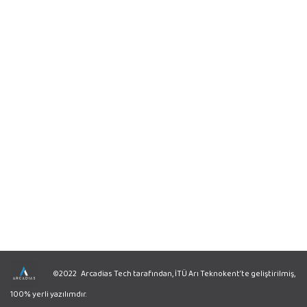
©2022 Arcadias Tech tarafından, İTÜ Arı Teknokent’te geliştirilmiş,
100% yerli yazılımdır.