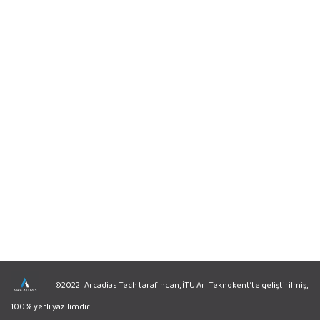
©2022 Arcadias Tech tarafından, İTÜ Arı Teknokent’te geliştirilmiş,
100% yerli yazılımdır.